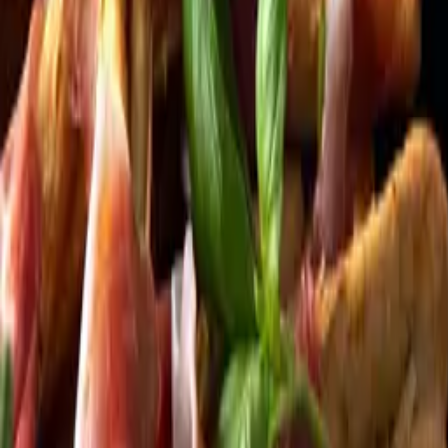
Kundservice
Meny
Nytt
Vin
Öl
Sprit
Cider & Blanddryck
Alkoholfritt
Hållbarhet
Dryck & Mat
Alkohol & hälsa
Stäng meny