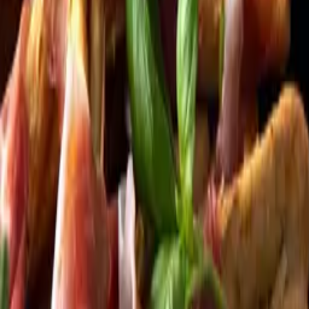
Kundservice
Meny
Nytt
Vin
Öl
Sprit
Cider & Blanddryck
Alkoholfritt
Hållbarhet
Dryck & Mat
Alkohol & hälsa
Stäng meny