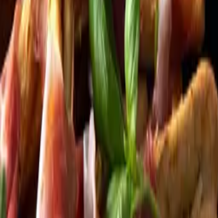
Kundservice
Meny
Nytt
Vin
Öl
Sprit
Cider & Blanddryck
Alkoholfritt
Hållbarhet
Dryck & Mat
Alkohol & hälsa
Stäng meny