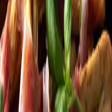
Kundservice
Meny
Nytt
Vin
Öl
Sprit
Cider & Blanddryck
Alkoholfritt
Hållbarhet
Dryck & Mat
Alkohol & hälsa
Stäng meny