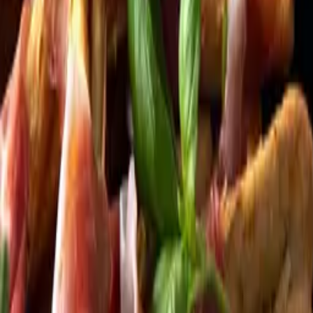
Kundservice
Meny
Nytt
Vin
Öl
Sprit
Cider & Blanddryck
Alkoholfritt
Hållbarhet
Dryck & Mat
Alkohol & hälsa
Stäng meny