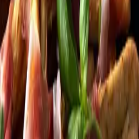
Kundservice
Meny
Nytt
Vin
Öl
Sprit
Cider & Blanddryck
Alkoholfritt
Hållbarhet
Dryck & Mat
Alkohol & hälsa
Stäng meny