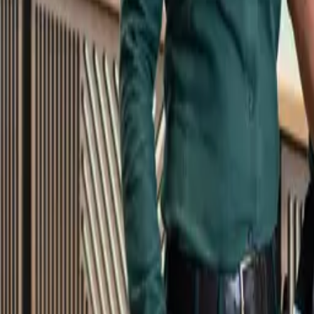
Kundservice
Meny
Nytt
Vin
Öl
Sprit
Cider & Blanddryck
Alkoholfritt
Hållbarhet
Dryck & Mat
Alkohol & hälsa
Stäng meny