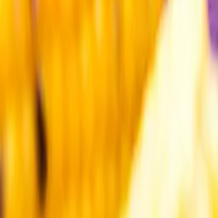
Kundservice
Meny
Nytt
Vin
Öl
Sprit
Cider & Blanddryck
Alkoholfritt
Hållbarhet
Dryck & Mat
Alkohol & hälsa
Stäng meny