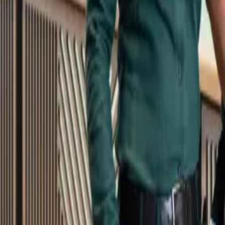
Kundservice
Meny
Nytt
Vin
Öl
Sprit
Cider & Blanddryck
Alkoholfritt
Hållbarhet
Dryck & Mat
Alkohol & hälsa
Stäng meny