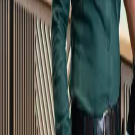
Kundservice
Meny
Nytt
Vin
Öl
Sprit
Cider & Blanddryck
Alkoholfritt
Hållbarhet
Dryck & Mat
Alkohol & hälsa
Stäng meny