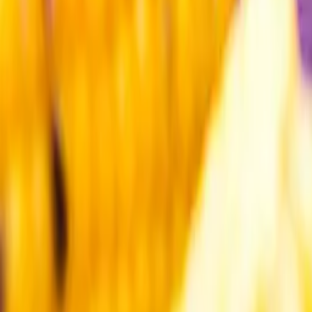
Kundservice
Meny
Nytt
Vin
Öl
Sprit
Cider & Blanddryck
Alkoholfritt
Hållbarhet
Dryck & Mat
Alkohol & hälsa
Stäng meny