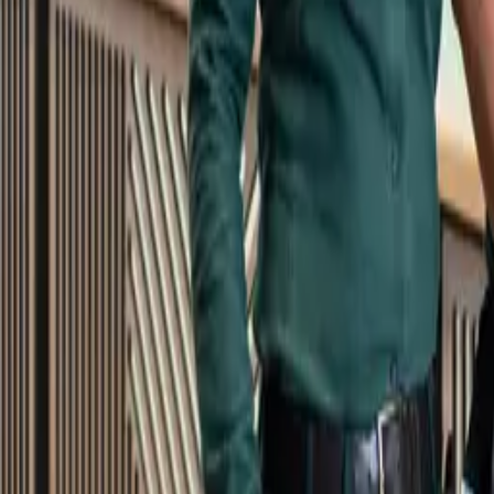
Kundservice
Meny
Nytt
Vin
Öl
Sprit
Cider & Blanddryck
Alkoholfritt
Hållbarhet
Dryck & Mat
Alkohol & hälsa
Stäng meny