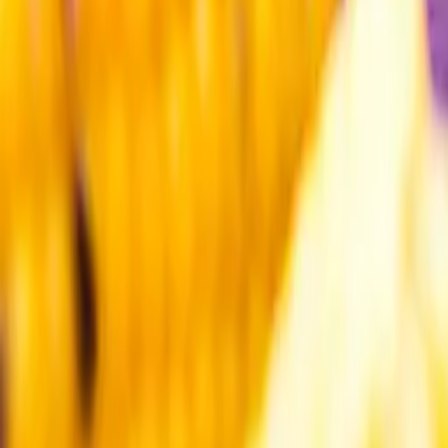
Kundservice
Meny
Nytt
Vin
Öl
Sprit
Cider & Blanddryck
Alkoholfritt
Hållbarhet
Dryck & Mat
Alkohol & hälsa
Stäng meny