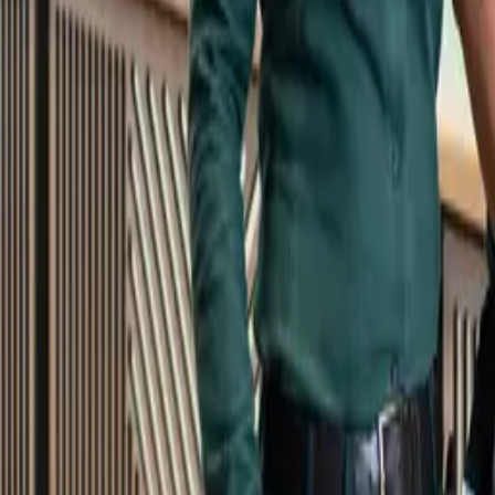
Kundservice
Meny
Nytt
Vin
Öl
Sprit
Cider & Blanddryck
Alkoholfritt
Hållbarhet
Dryck & Mat
Alkohol & hälsa
Stäng meny