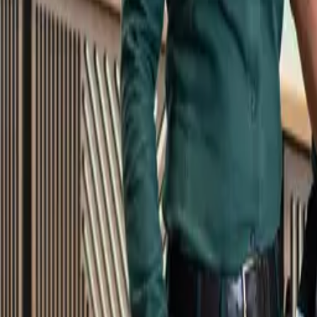
Kundservice
Meny
Nytt
Vin
Öl
Sprit
Cider & Blanddryck
Alkoholfritt
Hållbarhet
Dryck & Mat
Alkohol & hälsa
Stäng meny