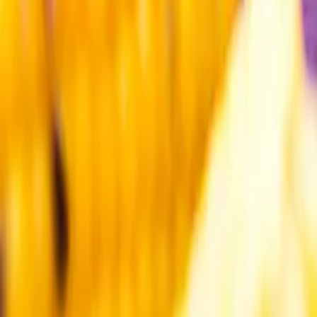
Kundservice
Meny
Nytt
Vin
Öl
Sprit
Cider & Blanddryck
Alkoholfritt
Hållbarhet
Dryck & Mat
Alkohol & hälsa
Stäng meny