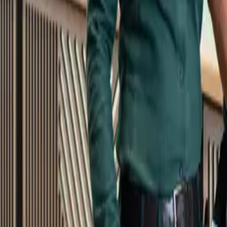
Kundservice
Meny
Nytt
Vin
Öl
Sprit
Cider & Blanddryck
Alkoholfritt
Hållbarhet
Dryck & Mat
Alkohol & hälsa
Stäng meny