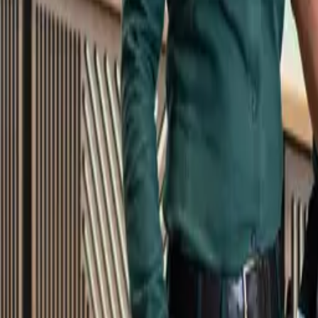
Kundservice
Meny
Nytt
Vin
Öl
Sprit
Cider & Blanddryck
Alkoholfritt
Hållbarhet
Dryck & Mat
Alkohol & hälsa
Stäng meny