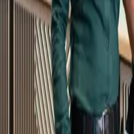
Kundservice
Meny
Nytt
Vin
Öl
Sprit
Cider & Blanddryck
Alkoholfritt
Hållbarhet
Dryck & Mat
Alkohol & hälsa
Stäng meny