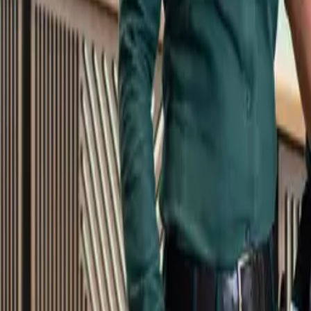
Kundservice
Meny
Nytt
Vin
Öl
Sprit
Cider & Blanddryck
Alkoholfritt
Hållbarhet
Dryck & Mat
Alkohol & hälsa
Stäng meny