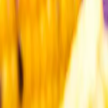
Kundservice
Meny
Nytt
Vin
Öl
Sprit
Cider & Blanddryck
Alkoholfritt
Hållbarhet
Dryck & Mat
Alkohol & hälsa
Stäng meny