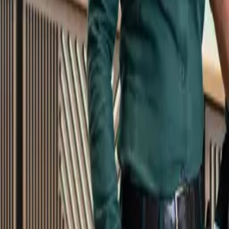
Kundservice
Meny
Nytt
Vin
Öl
Sprit
Cider & Blanddryck
Alkoholfritt
Hållbarhet
Dryck & Mat
Alkohol & hälsa
Stäng meny