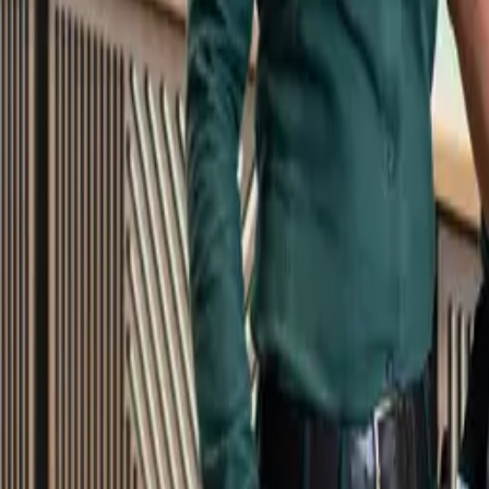
Kundservice
Meny
Nytt
Vin
Öl
Sprit
Cider & Blanddryck
Alkoholfritt
Hållbarhet
Dryck & Mat
Alkohol & hälsa
Stäng meny