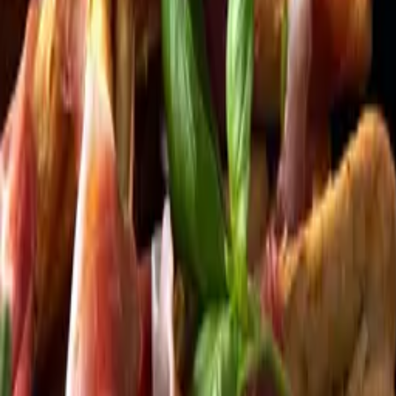
Kundservice
Meny
Nytt
Vin
Öl
Sprit
Cider & Blanddryck
Alkoholfritt
Hållbarhet
Dryck & Mat
Alkohol & hälsa
Stäng meny