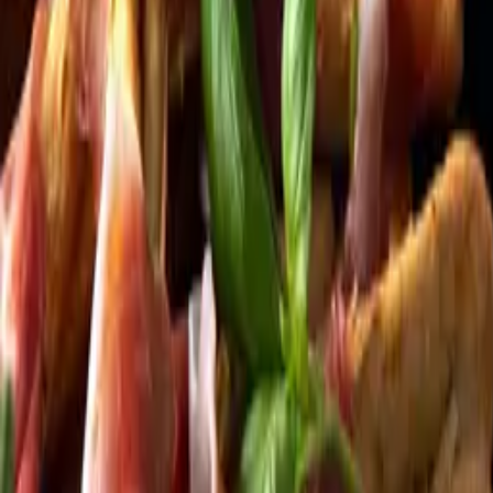
Kundservice
Meny
Nytt
Vin
Öl
Sprit
Cider & Blanddryck
Alkoholfritt
Hållbarhet
Dryck & Mat
Alkohol & hälsa
Stäng meny