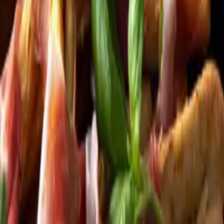
Kundservice
Meny
Nytt
Vin
Öl
Sprit
Cider & Blanddryck
Alkoholfritt
Hållbarhet
Dryck & Mat
Alkohol & hälsa
Stäng meny