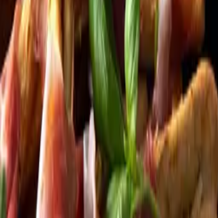
Kundservice
Meny
Nytt
Vin
Öl
Sprit
Cider & Blanddryck
Alkoholfritt
Hållbarhet
Dryck & Mat
Alkohol & hälsa
Stäng meny