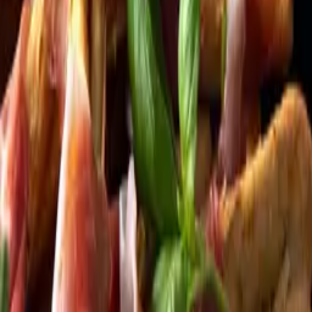
Kundservice
Meny
Nytt
Vin
Öl
Sprit
Cider & Blanddryck
Alkoholfritt
Hållbarhet
Dryck & Mat
Alkohol & hälsa
Stäng meny