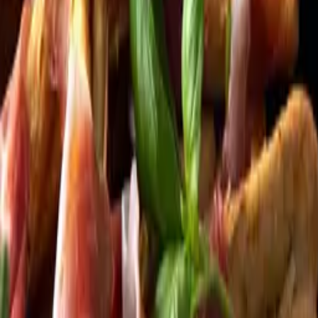
Kundservice
Meny
Nytt
Vin
Öl
Sprit
Cider & Blanddryck
Alkoholfritt
Hållbarhet
Dryck & Mat
Alkohol & hälsa
Stäng meny