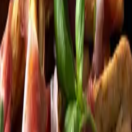
Kundservice
Meny
Nytt
Vin
Öl
Sprit
Cider & Blanddryck
Alkoholfritt
Hållbarhet
Dryck & Mat
Alkohol & hälsa
Stäng meny