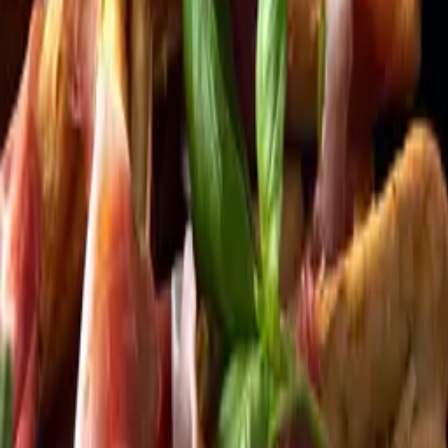
Kundservice
Meny
Nytt
Vin
Öl
Sprit
Cider & Blanddryck
Alkoholfritt
Hållbarhet
Dryck & Mat
Alkohol & hälsa
Stäng meny