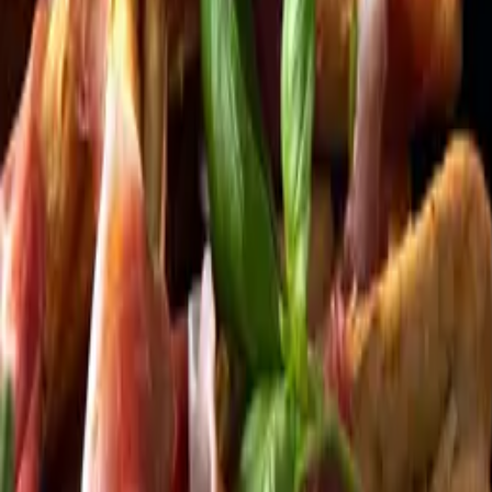
Kundservice
Meny
Nytt
Vin
Öl
Sprit
Cider & Blanddryck
Alkoholfritt
Hållbarhet
Dryck & Mat
Alkohol & hälsa
Stäng meny