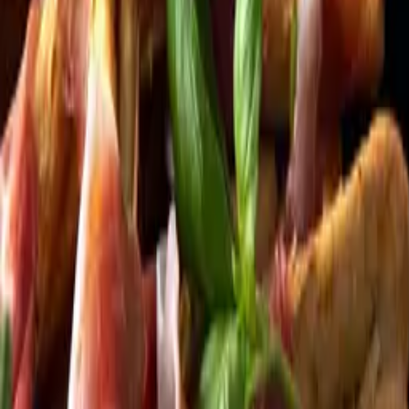
Kundservice
Meny
Nytt
Vin
Öl
Sprit
Cider & Blanddryck
Alkoholfritt
Hållbarhet
Dryck & Mat
Alkohol & hälsa
Stäng meny