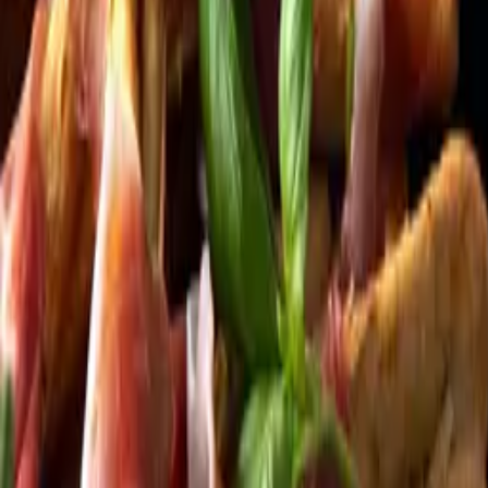
Kundservice
Meny
Nytt
Vin
Öl
Sprit
Cider & Blanddryck
Alkoholfritt
Hållbarhet
Dryck & Mat
Alkohol & hälsa
Stäng meny