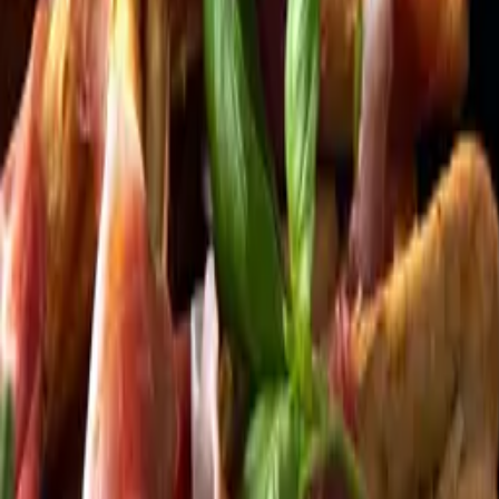
Kundservice
Meny
Nytt
Vin
Öl
Sprit
Cider & Blanddryck
Alkoholfritt
Hållbarhet
Dryck & Mat
Alkohol & hälsa
Stäng meny