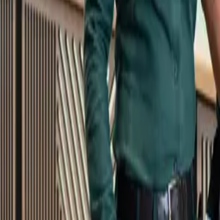
Kundservice
Meny
Nytt
Vin
Öl
Sprit
Cider & Blanddryck
Alkoholfritt
Hållbarhet
Dryck & Mat
Alkohol & hälsa
Stäng meny