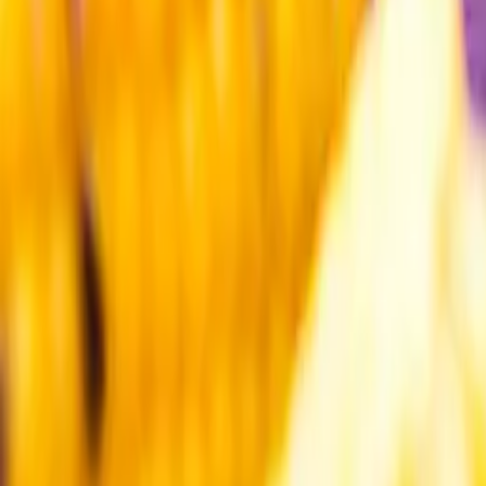
Kundservice
Meny
Nytt
Vin
Öl
Sprit
Cider & Blanddryck
Alkoholfritt
Hållbarhet
Dryck & Mat
Alkohol & hälsa
Stäng meny