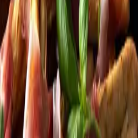
Kundservice
Meny
Nytt
Vin
Öl
Sprit
Cider & Blanddryck
Alkoholfritt
Hållbarhet
Dryck & Mat
Alkohol & hälsa
Stäng meny