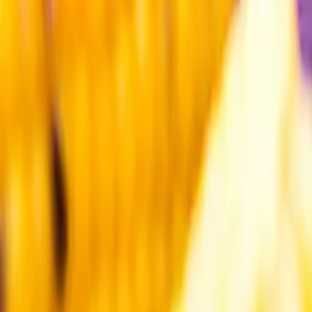
Kundservice
Meny
Nytt
Vin
Öl
Sprit
Cider & Blanddryck
Alkoholfritt
Hållbarhet
Dryck & Mat
Alkohol & hälsa
Stäng meny