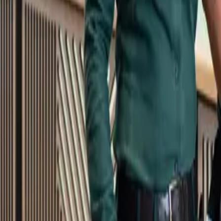
Kundservice
Meny
Nytt
Vin
Öl
Sprit
Cider & Blanddryck
Alkoholfritt
Hållbarhet
Dryck & Mat
Alkohol & hälsa
Stäng meny