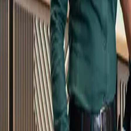
Kundservice
Meny
Nytt
Vin
Öl
Sprit
Cider & Blanddryck
Alkoholfritt
Hållbarhet
Dryck & Mat
Alkohol & hälsa
Stäng meny