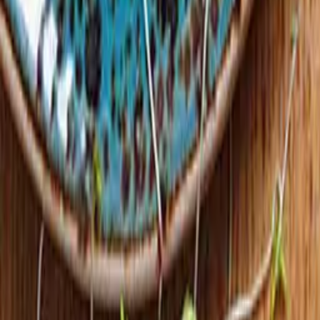
Kundservice
Meny
Nytt
Vin
Öl
Sprit
Cider & Blanddryck
Alkoholfritt
Hållbarhet
Dryck & Mat
Alkohol & hälsa
Stäng meny